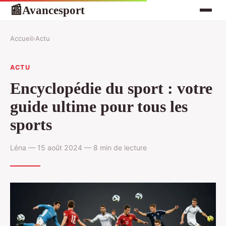
Avancesport
📰
Accueil
›
Actu
ACTU
Encyclopédie du sport : votre
guide ultime pour tous les
sports
Léna — 15 août 2024 — 8 min de lecture