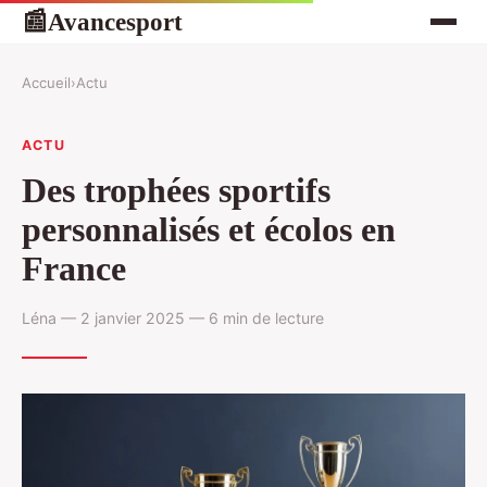
Avancesport
📰
Accueil
›
Actu
ACTU
Des trophées sportifs
personnalisés et écolos en
France
Léna — 2 janvier 2025 — 6 min de lecture