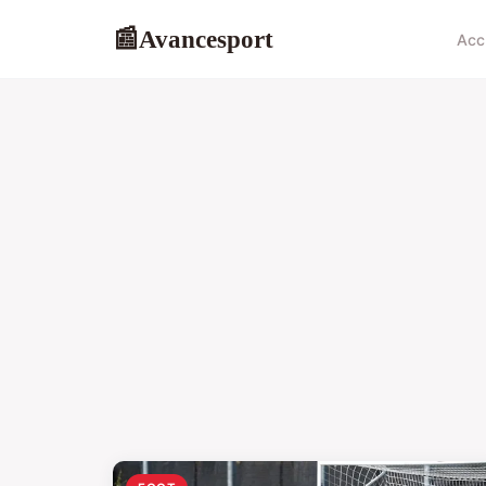
Avancesport
📰
Acc