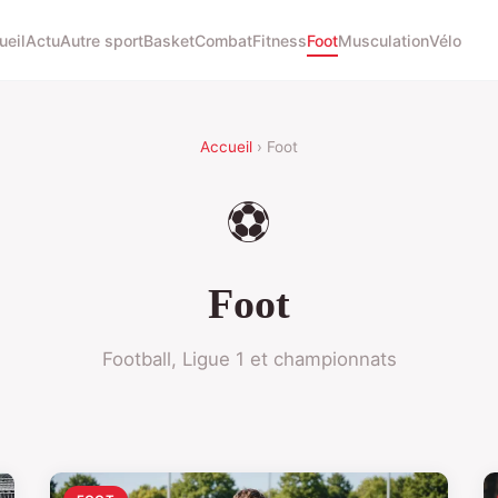
ueil
Actu
Autre sport
Basket
Combat
Fitness
Foot
Musculation
Vélo
Accueil
› Foot
⚽
Foot
Football, Ligue 1 et championnats