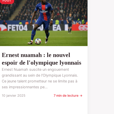
FOOT
Ernest nuamah : le nouvel
espoir de l'olympique lyonnais
Ernest Nuamah suscite un engouement
grandissant au sein de l'Olympique Lyonnais.
Ce jeune talent prometteur ne se limite pas à
ses impressionnantes pe...
10 janvier 2025
7 min de lecture →