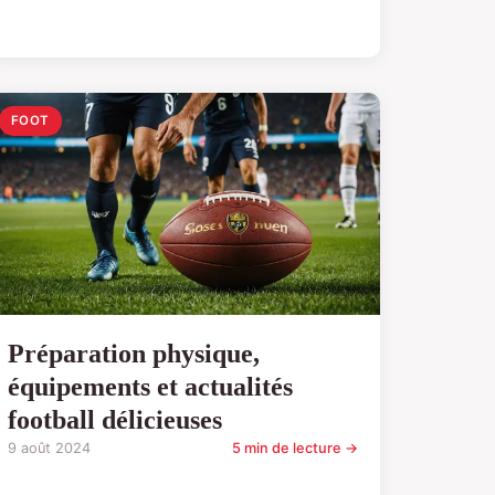
FOOT
Préparation physique,
équipements et actualités
football délicieuses
9 août 2024
5 min de lecture →