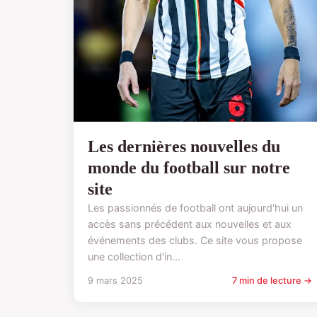
Les dernières nouvelles du
monde du football sur notre
site
Les passionnés de football ont aujourd'hui un
accès sans précédent aux nouvelles et aux
événements des clubs. Ce site vous propose
une collection d'in...
9 mars 2025
7 min de lecture →