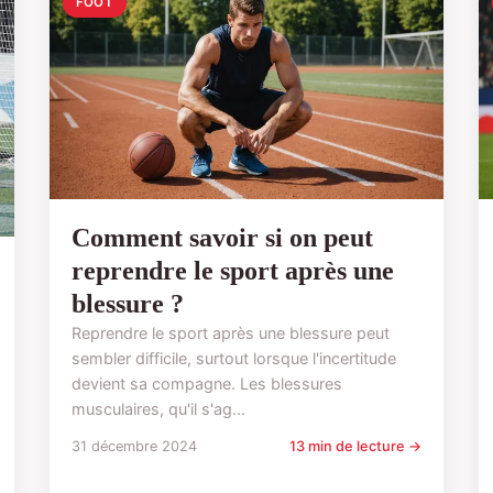
FOOT
Comment savoir si on peut
reprendre le sport après une
blessure ?
Reprendre le sport après une blessure peut
sembler difficile, surtout lorsque l'incertitude
devient sa compagne. Les blessures
musculaires, qu'il s'ag...
31 décembre 2024
13 min de lecture →