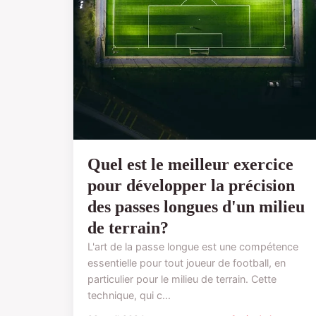
Quel est le meilleur exercice
pour développer la précision
des passes longues d'un milieu
de terrain?
L'art de la passe longue est une compétence
essentielle pour tout joueur de football, en
particulier pour le milieu de terrain. Cette
technique, qui c...