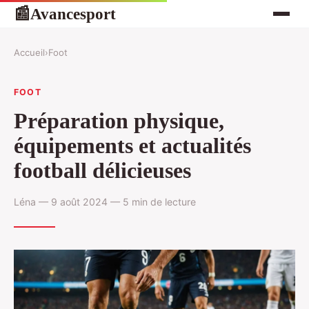
Avancesport
📰
Accueil
›
Foot
FOOT
Préparation physique,
équipements et actualités
football délicieuses
Léna — 9 août 2024 — 5 min de lecture